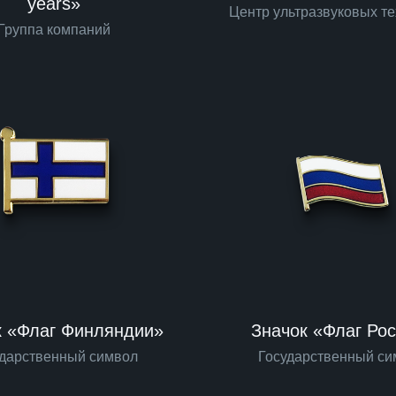
years»
Центр ультразвуковых т
Группа компаний
к «Флаг Финляндии»
Значок «Флаг Ро
ударственный символ
Государственный си