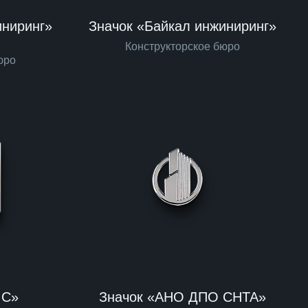
иниринг»
Значок «Байкал инжиниринг»
Конструкторское бюро
юро
IC»
Значок «АНО ДПО СНТА»