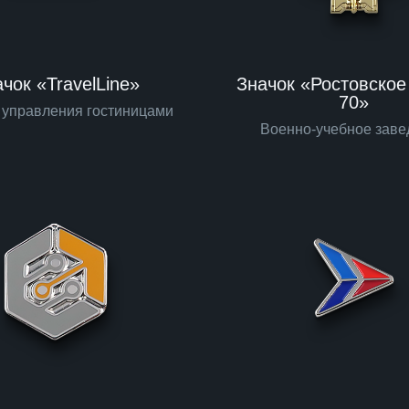
чок «TravelLine»
Значок «Ростовско
70»
 управления гостиницами
Военно-учебное заве