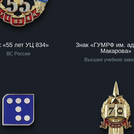
к «55 лет УЦ 834»
Знак «ГУМРФ им. ад
Макарова»
ВС России
Высшее учебное зав