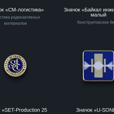
ок «СМ-логистика»
Значок «Байкал инж
малый
стика радиоактивных
Конструкторское б
материалов
 «SET-Production 25
Значок «U-SON