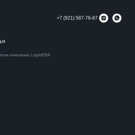
+7 (921) 587-76-87
A»
ипом компании LogistERA