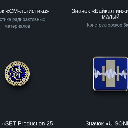
ок «СМ-логистика»
Значок «Байкал инж
малый
стика радиоактивных
Конструкторское б
материалов
 «SET-Production 25
Значок «U-SON