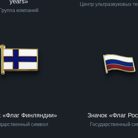
years»
Центр ультразвуковых т
Группа компаний
к «Флаг Финляндии»
Значок «Флаг Ро
ударственный символ
Государственный си