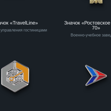
чок «TravelLine»
Значок «Ростовско
70»
 управления гостиницами
Военно-учебное заве