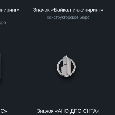
иниринг»
Значок «Байкал инжиниринг»
Конструкторское бюро
юро
IC»
Значок «АНО ДПО СНТА»