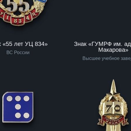
к «55 лет УЦ 834»
Знак «ГУМРФ им. ад
Макарова»
ВС России
Высшее учебное зав