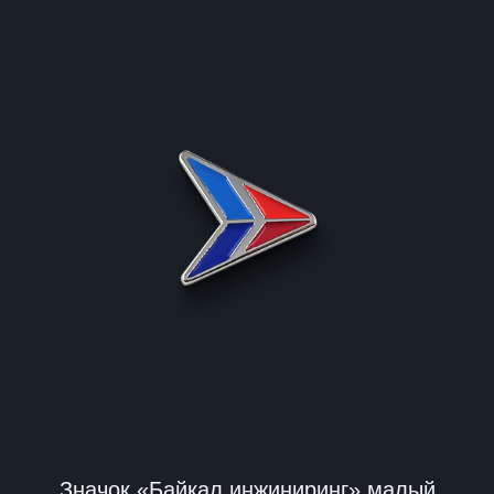
Значок «Байкал инжиниринг» малый